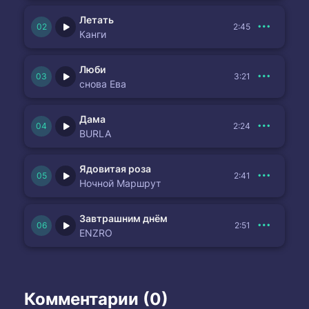
Летать
2:45
Канги
Люби
3:21
снова Ева
Дама
2:24
BURLA
Ядовитая роза
2:41
Ночной Маршрут
Завтрашним днём
2:51
ENZRO
Комментарии (0)