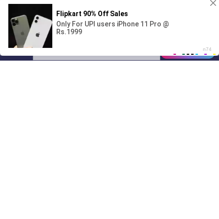
Поиграешь со мной? 💖🐾
00:00
01/07
05:09
Drive
Music
Материалы предоставлены
только для ознакомления! (16+)
Написать нам
© 2024-2026 DRIVEMUSIC.ORG