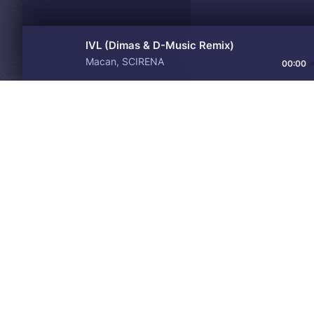
IVL (Dimas & D-Music Remix)
Macan, SCIRENA
00:00
Материалы предоставлен
Drive
Music
только для ознакомления! 
© 2024-2026 DRIVEMUSIC.ORG
СВЯЗЬ С АДМИНИСТРАЦИЕЙ:
ADM.DMCA@GMAIL.COM