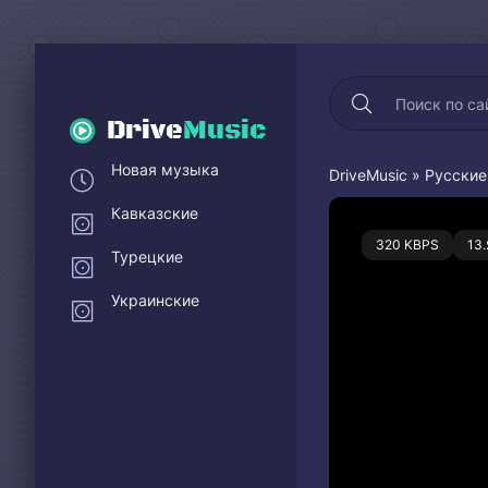
Drive
Music
Новая музыка
DriveMusic
»
Русские
Кавказские
0
320 KBPS
13
Турецкие
Украинские