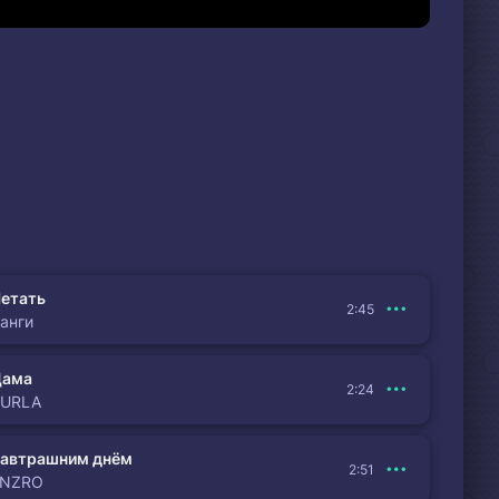
етать
2:45
анги
Дама
2:24
BURLA
автрашним днём
2:51
ENZRO