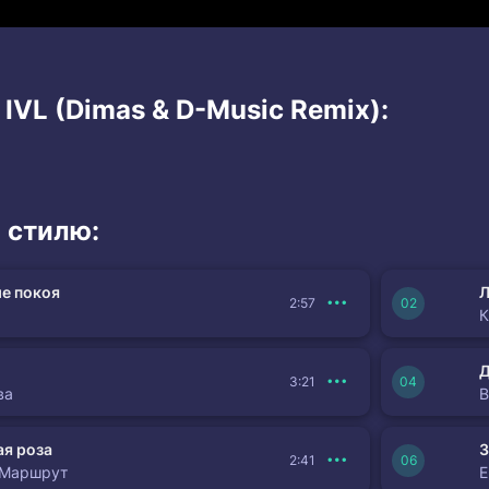
 IVL (Dimas & D-Music Remix):
 стилю:
е покоя
Л
2:57
К
3:21
ва
я роза
З
2:41
 Маршрут