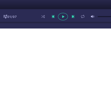
01/07
ы
(16+)