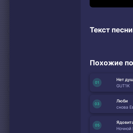
Текст песни
Похожие по
Нет душ
GUT1K
Люби
снова Е
Ядовита
Ночной