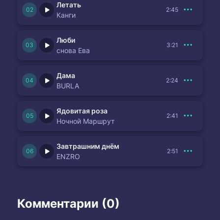
Летать
2:45
Канги
Люби
3:21
снова Ева
Дама
2:24
BURLA
Ядовитая роза
2:41
Ночной Маршрут
Завтрашним днём
2:51
ENZRO
Комментарии (0)