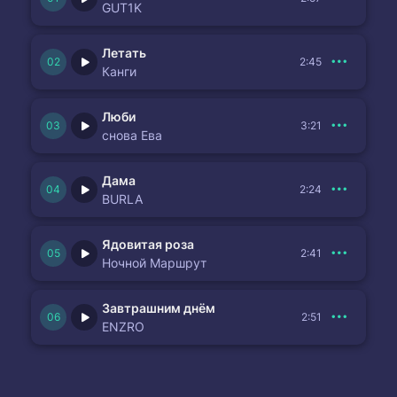
GUT1K
Летать
2:45
Канги
Люби
3:21
снова Ева
Дама
2:24
BURLA
Ядовитая роза
2:41
Ночной Маршрут
Завтрашним днём
2:51
ENZRO