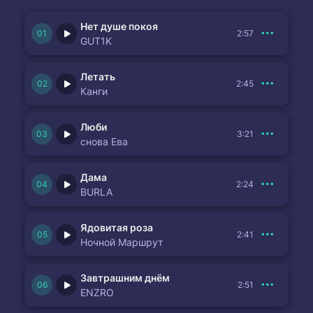
Нет душе покоя
2:57
GUT1K
Летать
2:45
Канги
Люби
3:21
снова Ева
Дама
2:24
BURLA
Ядовитая роза
2:41
Ночной Маршрут
Завтрашним днём
2:51
ENZRO