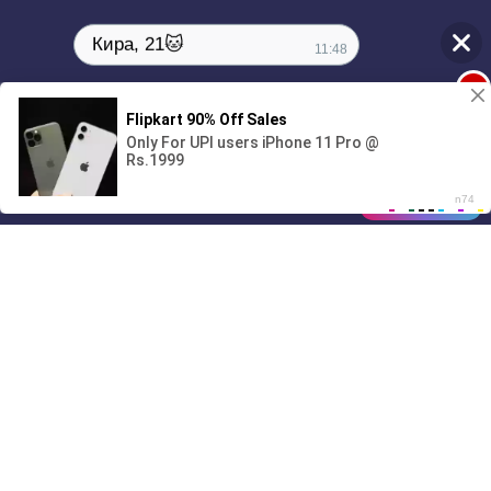
Кира, 21🐱
11:48
1
00:00
01/07
Drive
Music
Материалы предоставлены
только для ознакомления! (16+)