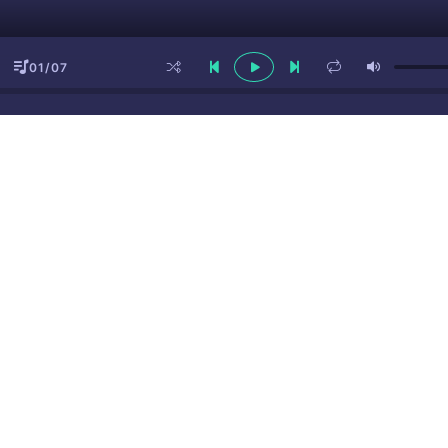
01/07
ы
(16+)