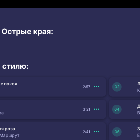
 Острые края:
 стилю:
е покоя
Л
2:57
К
3:21
ва
я роза
З
2:41
 Маршрут