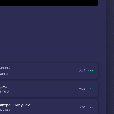
етать
2:45
анги
Дама
2:24
BURLA
автрашним днём
2:51
ENZRO