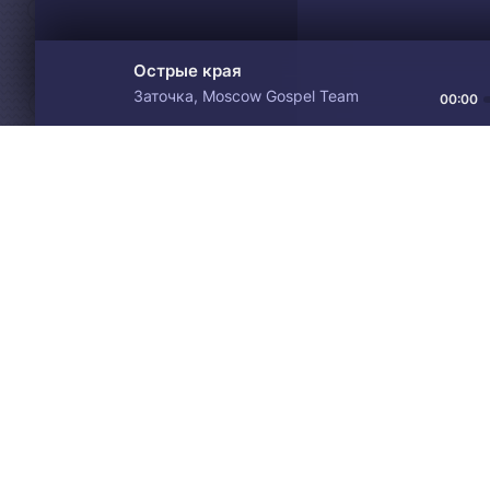
Острые края
Заточка, Moscow Gospel Team
00:00
Материалы предоставлен
Drive
Music
только для ознакомления! 
© 2024-2026 DRIVEMUSIC.ORG
СВЯЗЬ С АДМИНИСТРАЦИЕЙ:
ADM.DMCA@GMAIL.COM