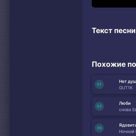
Текст песни
Похожие по
Нет душ
GUT1K
Люби
снова Е
Ядовита
Ночной