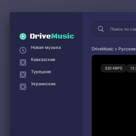
Drive
Music
Новая музыка
DriveMusic
»
Русские
Кавказские
0
320 KBPS
13
Турецкие
Украинские