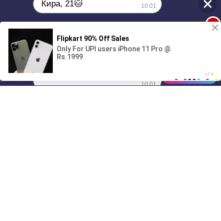
Кира, 21🐱
10:01
1
Поиграешь со мной? 💖🐾
00:00
01/07
10:01
Drive
Music
Материалы предоставлены
только для ознакомления! (16+)
Написать нам