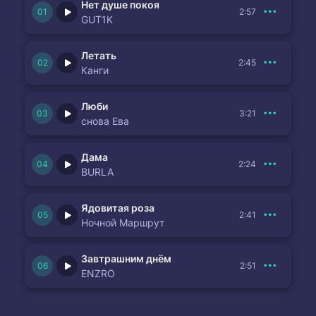
Нет душе покоя
2:57
GUT1K
Летать
2:45
Канги
Люби
3:21
снова Ева
Дама
2:24
BURLA
Ядовитая роза
2:41
Ночной Маршрут
Завтрашним днём
2:51
ENZRO