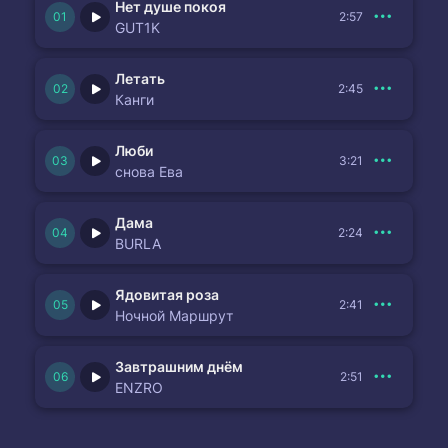
Нет душе покоя
2:57
GUT1K
Летать
2:45
Канги
Люби
3:21
снова Ева
Дама
2:24
BURLA
Ядовитая роза
2:41
Ночной Маршрут
Завтрашним днём
2:51
ENZRO