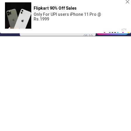
Поиграешь со мной? 💖🐾
00:00
01/07
05:10
Drive
Music
Материалы предоставлены
только для ознакомления! (16+)
Написать нам
© 2024-2026 DRIVEMUSIC.ORG