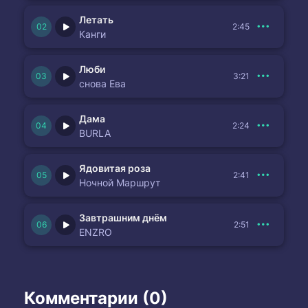
Летать
2:45
Канги
Люби
3:21
снова Ева
Дама
2:24
BURLA
Ядовитая роза
2:41
Ночной Маршрут
Завтрашним днём
2:51
ENZRO
Комментарии (0)