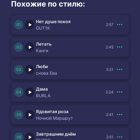
Похожие по стилю:
Нет душе покоя
2:57
GUT1K
Летать
2:45
Канги
Люби
3:21
снова Ева
Дама
2:24
BURLA
Ядовитая роза
2:41
Ночной Маршрут
Завтрашним днём
2:51