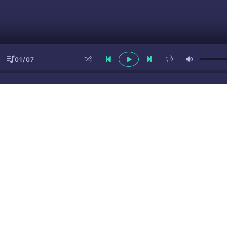
01/07
ы
(16+)