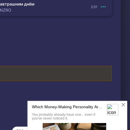
автрашним днём
2:51
ENZRO