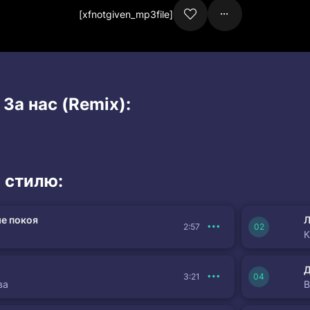
[xfnotgiven_mp3file]
 За нас (Remix):
 стилю:
е покоя
Л
2:57
К
3:21
ва