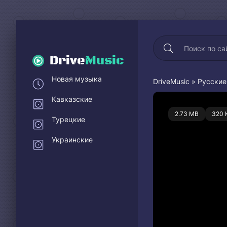
Drive
Music
Новая музыка
DriveMusic
»
Русские
Кавказские
0
2.73 MB
320 
Турецкие
Украинские