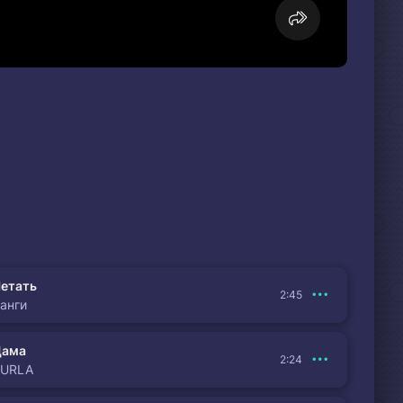
етать
2:45
анги
Дама
2:24
BURLA