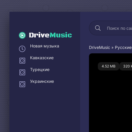
Drive
Music
Новая музыка
DriveMusic
»
Русские
Кавказские
0
4.52 MB
320 
Турецкие
Украинские