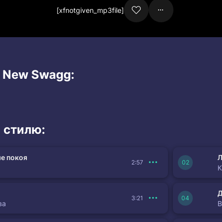
[xfnotgiven_mp3file]
и New Swagg:
 стилю:
е покоя
Л
2:57
К
3:21
ва