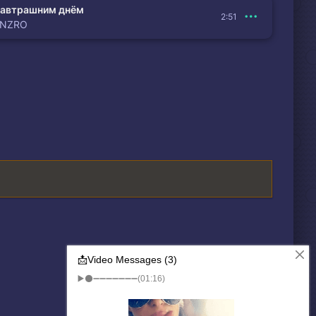
автрашним днём
2:51
ENZRO