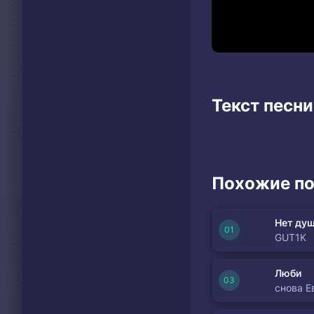
Текст песн
Похожие по
Нет душ
GUT1K
Люби
снова Е