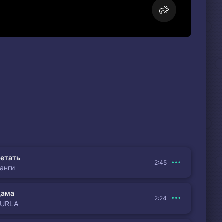
етать
2:45
анги
Дама
2:24
BURLA