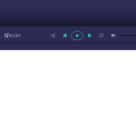
01/07
ы
(16+)