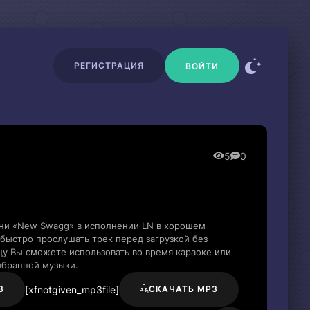
РЕГИСТРАЦИЯ
ВОЙТИ
5
0
сни «New Swagg» в исполнении LN в хорошем
быстро прослушать трек перед загрузкой без
цу Вы сможете использовать во время караоке или
ыбранной музыки.
[xfnotgiven_mp3file]
3
СКАЧАТЬ MP3