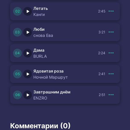
Летать
2:45
Канги
Люби
3:21
снова Ева
Дама
2:24
BURLA
Ядовитая роза
2:41
Ночной Маршрут
Завтрашним днём
2:51
ENZRO
Комментарии (0)