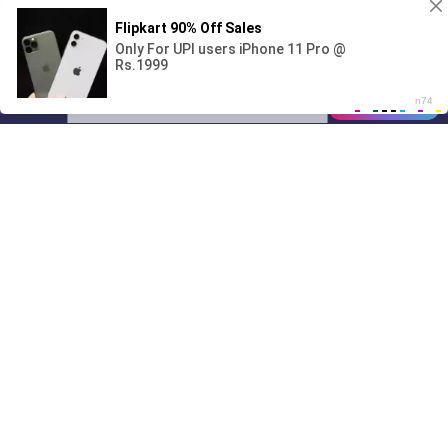
Поиграешь со мной? 💖🐾
00:00
01/07
11:26
Drive
Music
Материалы предоставлены
только для ознакомления! (16+)
Написать нам
© 2024-2026 DRIVEMUSIC.ORG