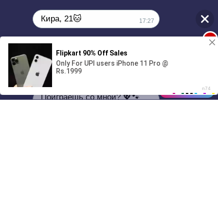
Кира, 21🐱
17:27
1
Поиграешь со мной? 💖🐾
00:00
01/07
17:27
Drive
Music
Материалы предоставлены
только для ознакомления! (16+)