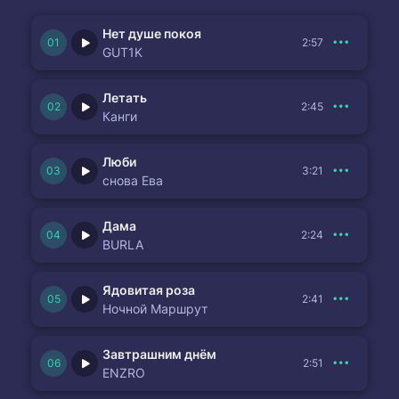
Нет душе покоя
2:57
GUT1K
Летать
2:45
Канги
Люби
3:21
снова Ева
Дама
2:24
BURLA
Ядовитая роза
2:41
Ночной Маршрут
Завтрашним днём
2:51
ENZRO