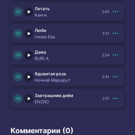
Летать
2:45
Канги
Люби
3:21
снова Ева
Дама
2:24
BURLA
Ядовитая роза
2:41
Ночной Маршрут
Завтрашним днём
2:51
ENZRO
Комментарии (0)