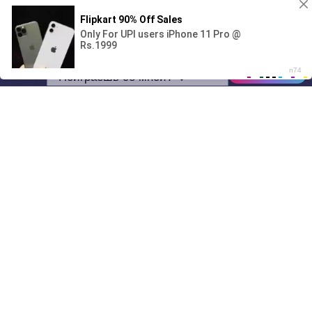
00:00
Поиграешь со мной? 💖🐾
01/07
14:58
Drive
Music
Материалы предоставлены
только для ознакомления! (16+)
Написать нам
© 2024-2026 DRIVEMUSIC.ORG