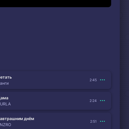
етать
2:45
анги
Дама
2:24
BURLA
автрашним днём
2:51
ENZRO