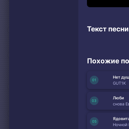
Текст песн
Похожие по
Нет душ
GUT1K
Люби
снова Е
Ядовита
Ночной