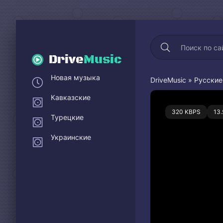
Drive
Music
Новая музыка
DriveMusic
»
Русские
Кавказские
0
320 KBPS
13
Турецкие
Украинские