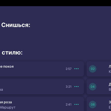
и Снишься:
 стилю:
е покоя
Л
2:57
К
3:21
ва
я роза
З
2:41
 Маршрут