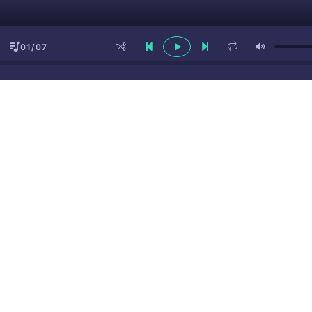
01/07
ы
(16+)