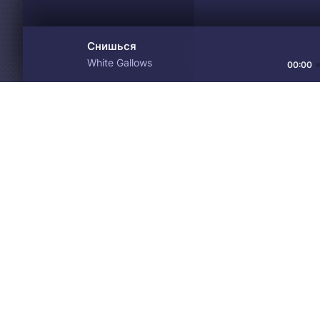
Снишься
White Gallows
00:00
Материалы предоставлен
Drive
Music
только для ознакомления! 
© 2024-2026 DRIVEMUSIC.ORG
СВЯЗЬ С АДМИНИСТРАЦИЕЙ:
ADM.DMCA@GMAIL.COM