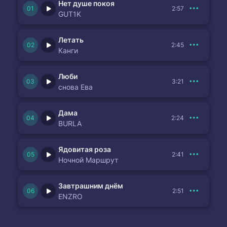
Нет душе покоя
2:57
GUT1K
Летать
2:45
Канги
Люби
3:21
снова Ева
Дама
2:24
BURLA
Ядовитая роза
2:41
Ночной Маршрут
Завтрашним днём
2:51
ENZRO