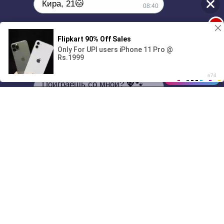
Кира, 21🐱
08:40
1
Поиграешь со мной? 💖🐾
00:00
01/07
08:40
Drive
Music
Материалы предоставлены
только для ознакомления! (16+)
Написать нам