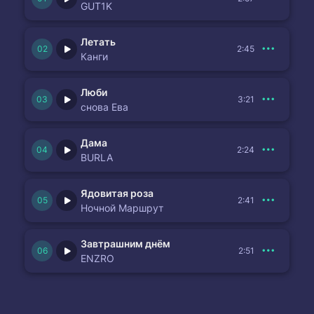
GUT1K
Летать
2:45
Канги
Люби
3:21
снова Ева
Дама
2:24
BURLA
Ядовитая роза
2:41
Ночной Маршрут
Завтрашним днём
2:51
ENZRO