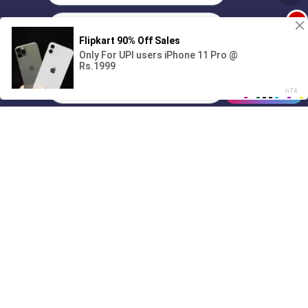
1
🔞Может, изменим это?💦
00:00
01/07
05:00
Drive
Music
Материалы предоставлены
только для ознакомления! (16+)
Написать нам