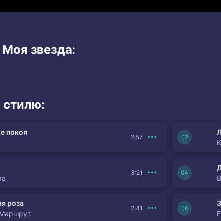
 Моя звезда:
 стилю:
е покоя
Л
2:57
К
3:21
ва
я роза
З
2:41
 Маршрут