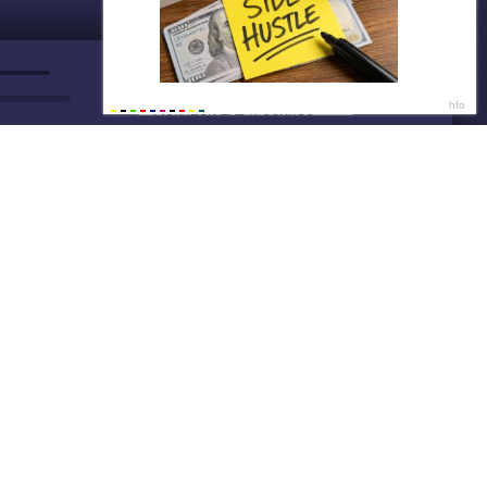
ДАЛЕЕ
Нет душе покоя - GUT1K
Скидки не ждут
03:2
Покупай тут и сейчас
03:2
Написать нам