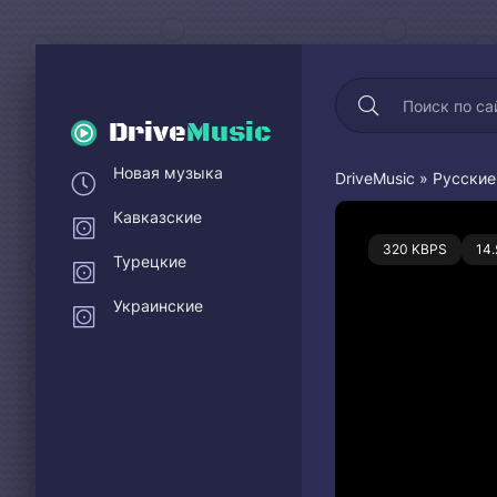
Drive
Music
Новая музыка
DriveMusic
»
Русские
Кавказские
0
320 KBPS
14
Турецкие
Украинские