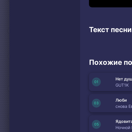
Текст песни
Похожие по
Нет душ
GUT1K
Люби
снова Е
Ядовита
Ночной