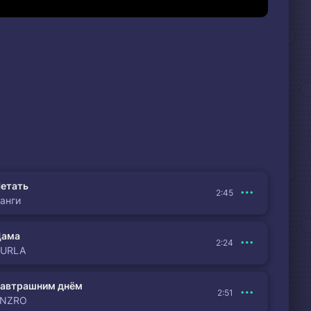
етать
2:45
анги
Дама
2:24
BURLA
автрашним днём
2:51
ENZRO