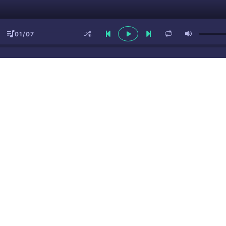
01/07
ы
(16+)