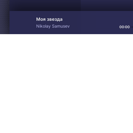
Моя звезда
Nikolay Samusev
00:00
Материалы предоставлен
Drive
Music
только для ознакомления! 
© 2024-2026 DRIVEMUSIC.ORG
СВЯЗЬ С АДМИНИСТРАЦИЕЙ:
ADM.DMCA@GMAIL.COM