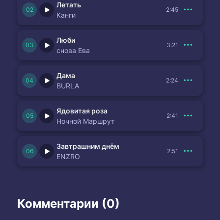
Летать
2:45
Канги
Люби
3:21
снова Ева
Дама
2:24
BURLA
Ядовитая роза
2:41
Ночной Маршрут
Завтрашним днём
2:51
ENZRO
Комментарии (0)