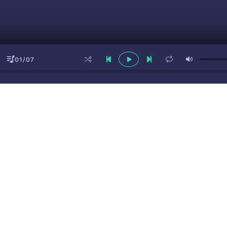
01/07
ы
(16+)