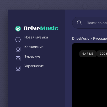
Drive
Music
Новая музыка
DriveMusic
»
Русские
Кавказские
0
6.47 MB
320 
Турецкие
Украинские