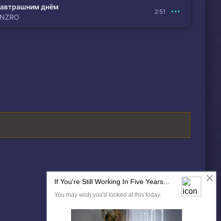
автрашним днём
2:51
ENZRO