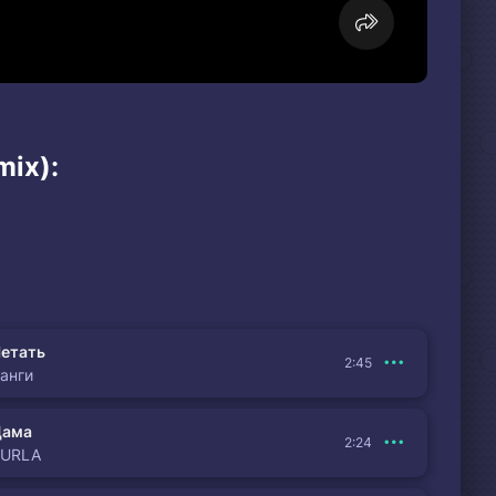
mix):
етать
2:45
анги
Дама
2:24
BURLA