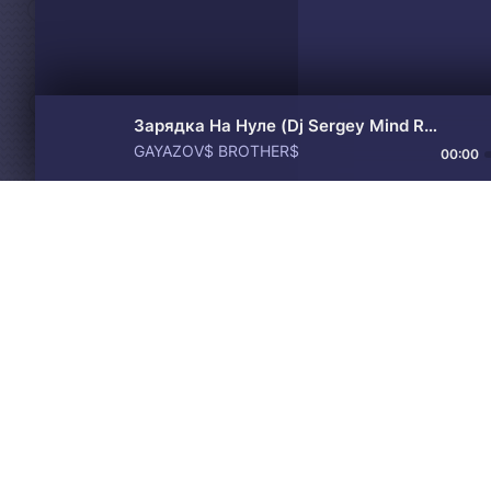
Зарядка На Нуле (Dj Sergey Mind Remix)
GAYAZOV$ BROTHER$
00:00
Материалы предоставлен
Drive
Music
только для ознакомления! 
© 2024-2026 DRIVEMUSIC.ORG