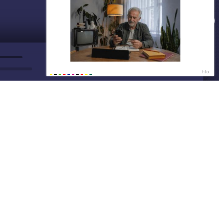
ДАЛЕЕ
Нет душе покоя - GUT1K
Скидки не ждут
15:4
Покупай тут и сейчас
15:4
Написать нам