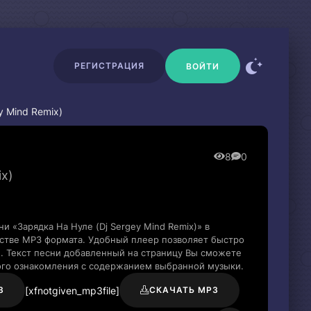
РЕГИСТРАЦИЯ
ВОЙТИ
 Mind Remix)
8
0
ix)
и «Зарядка На Нуле (Dj Sergey Mind Remix)» в
тве MP3 формата. Удобный плеер позволяет быстро
и. Текст песни добавленный на страницу Вы сможете
рого ознакомления с содержанием выбранной музыки.
[xfnotgiven_mp3file]
3
СКАЧАТЬ MP3