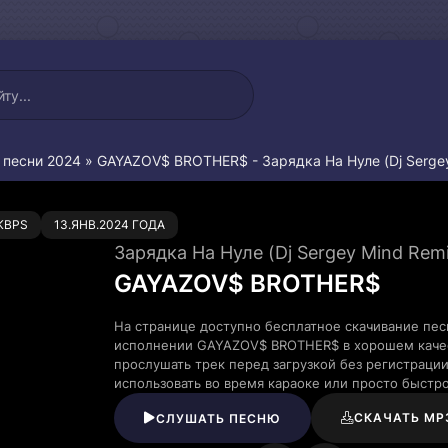
 песни 2024
» GAYAZOV$ BROTHER$ - Зарядка На Нуле (Dj Sergey
0
KBPS
13.ЯНВ.2024 ГОДА
Зарядка На Нуле (Dj Sergey Mind Rem
GAYAZOV$ BROTHER$
На странице доступно бесплатное скачивание песн
исполнении GAYAZOV$ BROTHER$ в хорошем качес
прослушать трек перед загрузкой без регистраци
использовать во время караоке или просто быст
СКАЧАТЬ MP
СЛУШАТЬ ПЕСНЮ