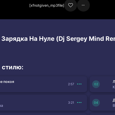
[xfnotgiven_mp3file]
 Зарядка На Нуле (Dj Sergey Mind Re
 стилю:
е покоя
Л
2:57
К
3:21
ва