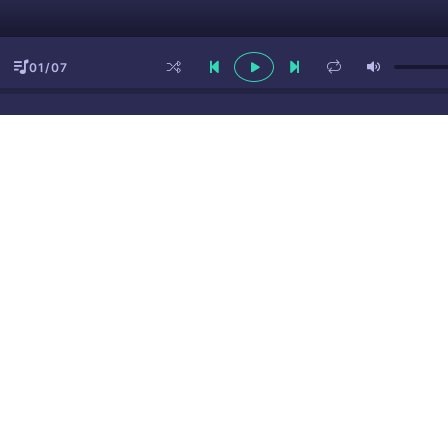
01/07
ы
(16+)