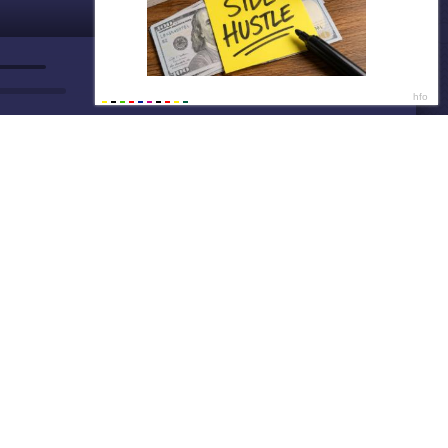
ДАЛЕЕ
Нет душе покоя - GUT1K
Бонус от AliExpress
13:2
Успей забрать!
13:2
Написать нам