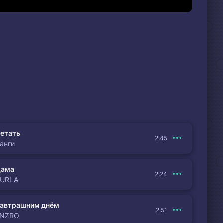
етать
2:45
анги
Дама
2:24
BURLA
автрашним днём
2:51
ENZRO