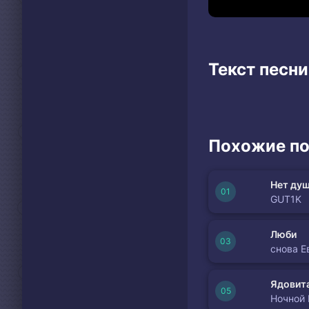
Текст песни 
Похожие по
Нет душ
GUT1K
Люби
снова Е
Ядовита
Ночной