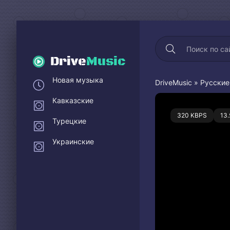
Drive
Music
Новая музыка
DriveMusic
»
Русские
Кавказские
0
320 KBPS
13
Турецкие
Украинские