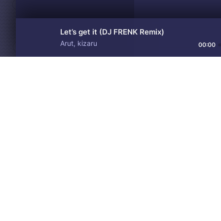
Let’s get it (DJ FRENK Remix)
Arut, kizaru
00:00
Материалы предоставлен
Drive
Music
только для ознакомления! 
© 2024-2026 DRIVEMUSIC.ORG
СВЯЗЬ С АДМИНИСТРАЦИЕЙ:
ADM.DMCA@GMAIL.COM