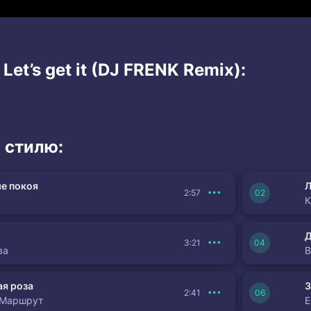
Let’s get it (DJ FRENK Remix):
 стилю:
е покоя
Л
2:57
К
3:21
ва
я роза
З
2:41
 Маршрут