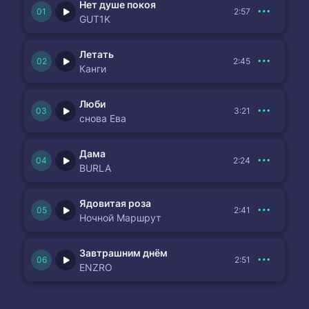
Нет душе покоя
2:57
GUT1K
Летать
2:45
Канги
Люби
3:21
снова Ева
Дама
2:24
BURLA
Ядовитая роза
2:41
Ночной Маршрут
Завтрашним днём
2:51
ENZRO