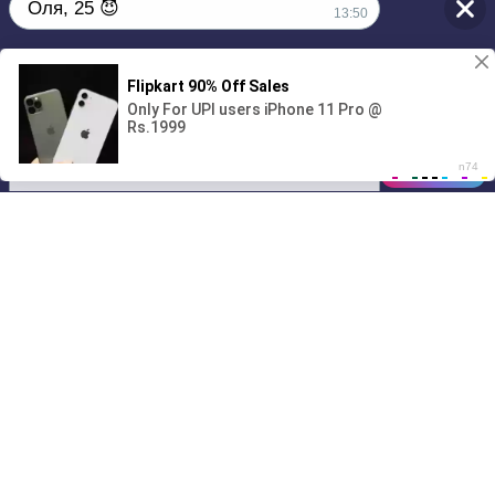
Оля, 25 😈
13:50
1
Без обязательств и лишних слов,
только сегодня 💦
00:00
01/07
13:50
Drive
Music
Материалы предоставлены
только для ознакомления! (16+)
Написать нам