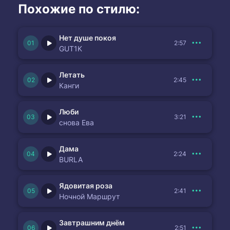
Похожие по стилю:
Нет душе покоя
2:57
GUT1K
Летать
2:45
Канги
Люби
3:21
снова Ева
Дама
2:24
BURLA
Ядовитая роза
2:41
Ночной Маршрут
Завтрашним днём
2:51