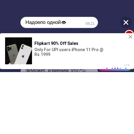
Надоело одной👄
08:21
1
🔞Может, изменим это?💦
00:00
01/07
08:21
Drive
Music