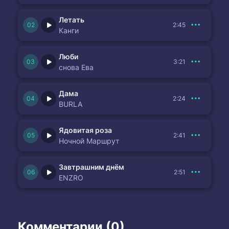
Летать
2:45
Канги
Люби
3:21
снова Ева
Дама
2:24
BURLA
Ядовитая роза
2:41
Ночной Маршрут
Завтрашним днём
2:51
ENZRO
Комментарии (0)