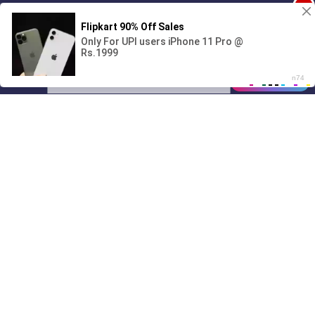
1
Поиграешь со мной? 💖🐾
00:00
01/07
05:09
Drive
Music
Материалы предоставлены
только для ознакомления! (16+)
Написать нам