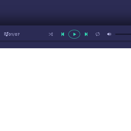
01/07
ы
(16+)