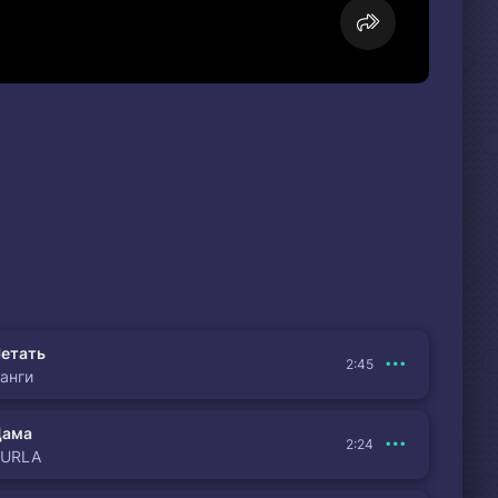
етать
2:45
анги
Дама
2:24
BURLA