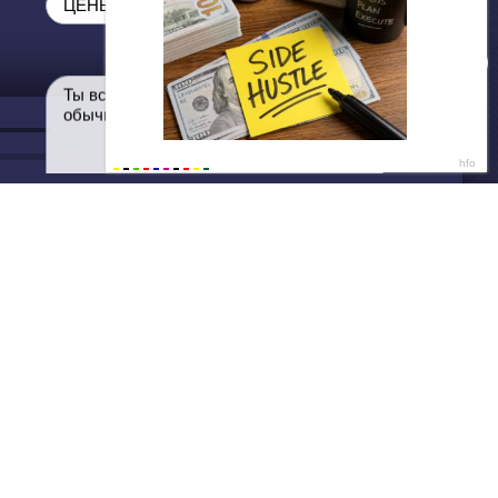
ДАЛЕЕ
Нет душе покоя - GUT1K
ЦЕНЫ НИЖЕ НЕКУДА ❗❗❗
Ты всё ещё переплачиваешь в
обычных магазинах?🤨
Написать нам