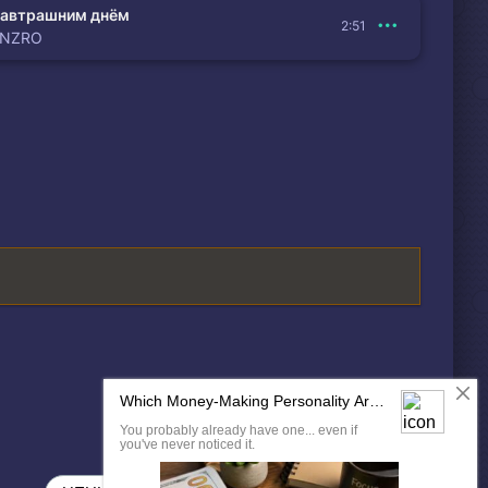
автрашним днём
2:51
ENZRO