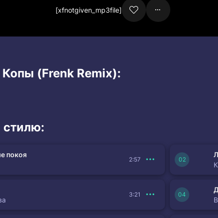
[xfnotgiven_mp3file]
 Копы (Frenk Remix):
 стилю:
е покоя
Л
2:57
К
3:21
ва