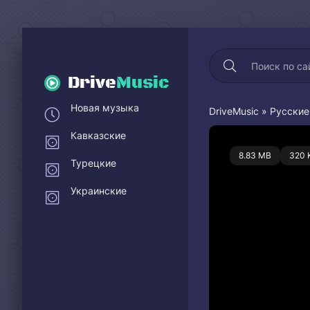
Drive
Music
Новая музыка
DriveMusic
»
Русские
Кавказские
0
8.83 MB
320 
Турецкие
Украинские