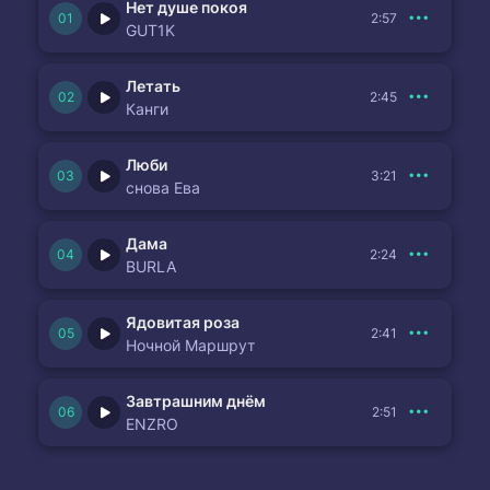
Нет душе покоя
2:57
GUT1K
Летать
2:45
Канги
Люби
3:21
снова Ева
Дама
2:24
BURLA
Ядовитая роза
2:41
Ночной Маршрут
Завтрашним днём
2:51
ENZRO