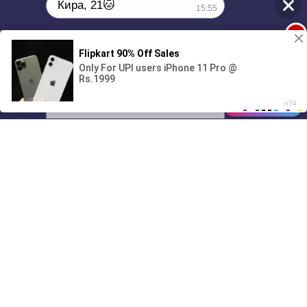
Кира, 21🐱
15:55
1
Поиграешь со мной? 💖🐾
00:00
01/07
15:55
Drive
Music
Материалы предоставлены
только для ознакомления! (16+)
Написать нам