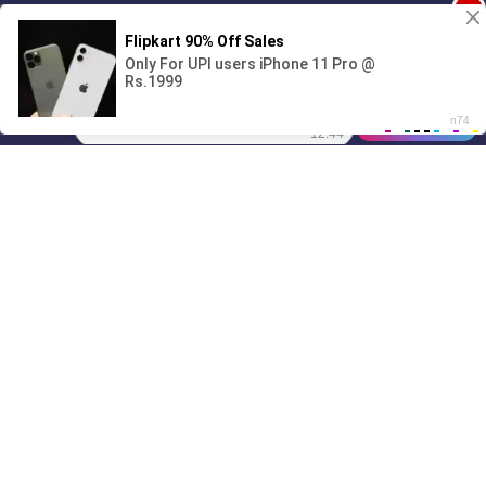
1
Поиграешь со мной? 💖🐾
00:00
01/07
12:44
Drive
Music
Материалы предоставлены
только для ознакомления! (16+)
Написать нам