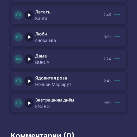
Летать
2:45
Канги
Люби
3:21
снова Ева
Дама
2:24
BURLA
Ядовитая роза
2:41
Ночной Маршрут
Завтрашним днём
2:51
ENZRO
Комментарии (0)