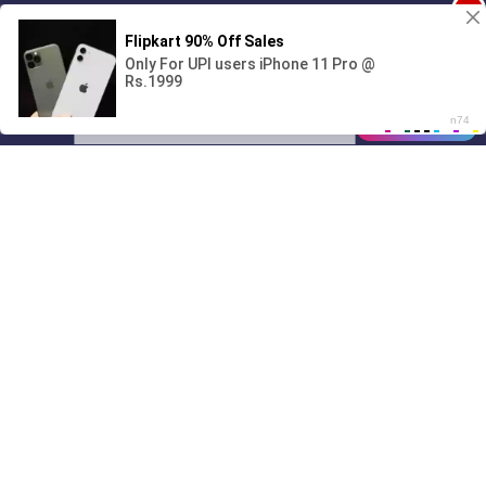
1
🔞Может, изменим это?💦
00:00
01/07
03:04
Drive
Music
Материалы предоставлены
только для ознакомления! (16+)
Написать нам