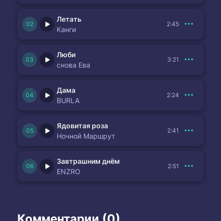
Летать
2:45
Канги
Люби
3:21
снова Ева
Дама
2:24
BURLA
Ядовитая роза
2:41
Ночной Маршрут
Завтрашним днём
2:51
ENZRO
Комментарии (0)