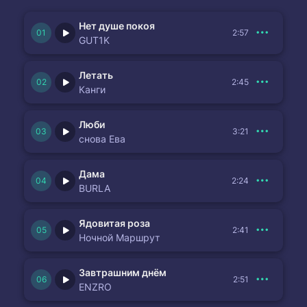
Нет душе покоя
2:57
GUT1K
Летать
2:45
Канги
Люби
3:21
снова Ева
Дама
2:24
BURLA
Ядовитая роза
2:41
Ночной Маршрут
Завтрашним днём
2:51
ENZRO