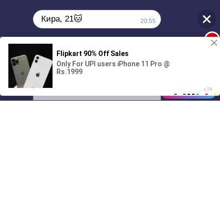
Кира, 21🐱
20:55
1
Поиграешь со мной? 💖🐾
00:00
01/07
20:55
Drive
Music
Материалы предоставлены
только для ознакомления! (16+)