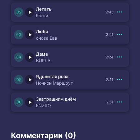
Летать
2:45
Канги
Люби
3:21
снова Ева
Дама
2:24
BURLA
Ядовитая роза
2:41
Ночной Маршрут
Завтрашним днём
2:51
ENZRO
Комментарии (0)