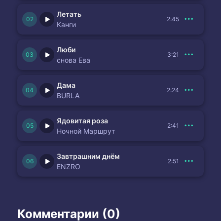
Летать
2:45
Канги
Люби
3:21
снова Ева
Дама
2:24
BURLA
Ядовитая роза
2:41
Ночной Маршрут
Завтрашним днём
2:51
ENZRO
Комментарии (0)