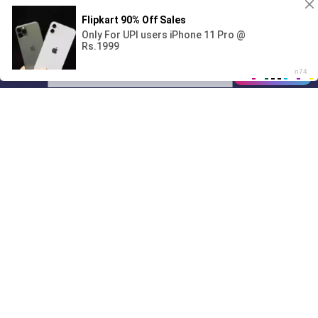
Поиграешь со мной? 💖🐾
00:00
01/07
04:01
Drive
Music
Материалы предоставлены
только для ознакомления! (16+)
Написать нам
© 2024-2026 DRIVEMUSIC.ORG