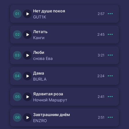
Нет душе покоя
2:57
GUT1K
Летать
2:45
Канги
Люби
3:21
снова Ева
Дама
2:24
BURLA
Ядовитая роза
2:41
Ночной Маршрут
Завтрашним днём
2:51
ENZRO