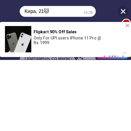
Кира, 21🐱
16:38
1
Поиграешь со мной? 💖🐾
00:00
01/07
16:38
Drive
Music
Материалы предоставлены
только для ознакомления! (16+)