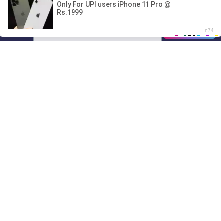
00:00
01/07
22:26
Drive
Music
Материалы предоставлены
только для ознакомления! (16+)
Написать нам
© 2024-2026 DRIVEMUSIC.ORG
СВЯЗЬ С АДМИНИСТРАЦИЕЙ:
ADM.DMCA@GMAIL.COM