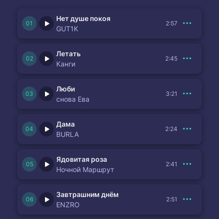
Нет душе покоя
2:57
GUT1K
Летать
2:45
Канги
Люби
3:21
снова Ева
Дама
2:24
BURLA
Ядовитая роза
2:41
Ночной Маршрут
Завтрашним днём
2:51
ENZRO