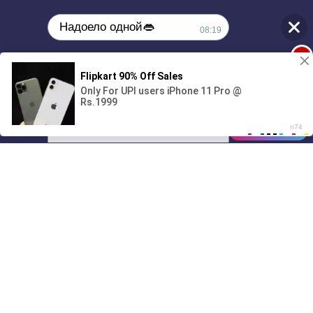
Надоело одной👄
08:19
1
🔞Может, изменим это?💦
00:00
01/07
08:19
Drive
Music
Материалы предоставлены
только для ознакомления! (16+)