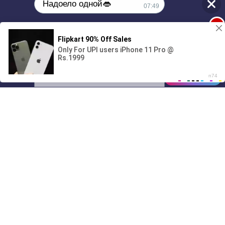
Надоело одной👄
07:49
1
🔞Может, изменим это?💦
00:00
01/07
07:49
Drive
Music
Материалы предоставлены
только для ознакомления! (16+)
Написать нам