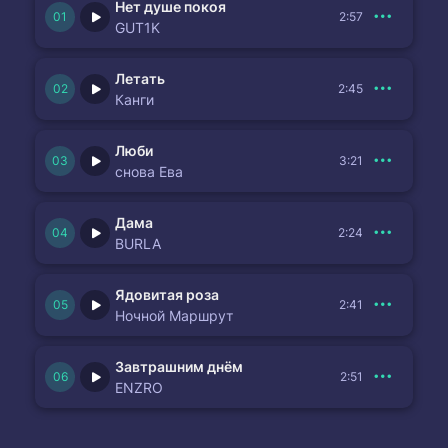
Нет душе покоя
2:57
GUT1K
Летать
2:45
Канги
Люби
3:21
снова Ева
Дама
2:24
BURLA
Ядовитая роза
2:41
Ночной Маршрут
Завтрашним днём
2:51
ENZRO