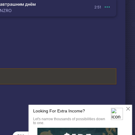
автрашним днём
2:51
ENZRO