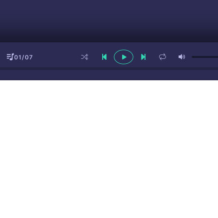
01/07
ы
(16+)