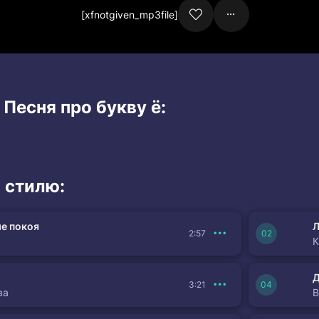
[xfnotgiven_mp3file]
 Песня про букву ё:
 стилю:
е покоя
Л
2:57
К
3:21
ва