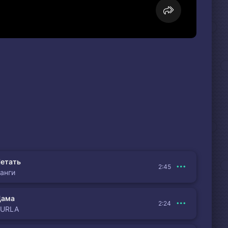
етать
2:45
анги
Дама
2:24
BURLA