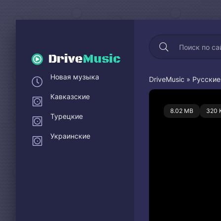
Drive
Music
Новая музыка
DriveMusic
»
Русские
Кавказские
0
8.02 MB
320 
Турецкие
Украинские