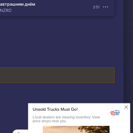
автрашним днём
2:51
ENZRO