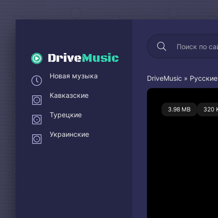
Drive
Music
Новая музыка
DriveMusic
»
Русские
Кавказские
0
3.98 MB
320 
Турецкие
Украинские