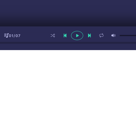
01/07
ы
(16+)