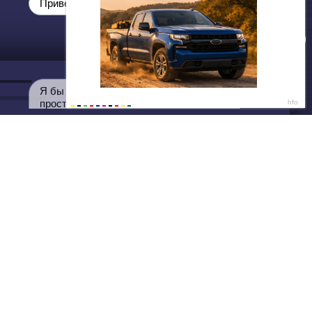
ДАЛЕЕ
Нет душе покоя - GUT1K
Привет💞
Я бы провела вечер с тобой… и не
просто так 💦
Написать нам