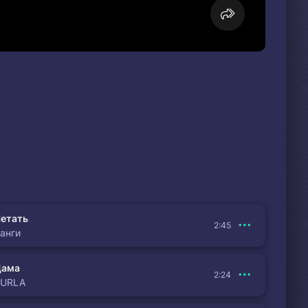
етать
2:45
анги
Дама
2:24
BURLA