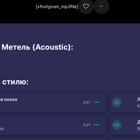
[xfnotgiven_mp3file]
 Метель (Acoustic):
 стилю:
е покоя
Л
2:57
К
3:21
ва