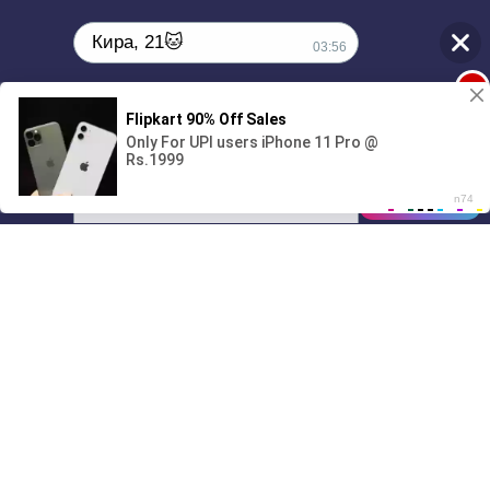
Кира, 21🐱
03:56
1
Поиграешь со мной? 💖🐾
00:00
01/07
03:56
Drive
Music
Материалы предоставлены
только для ознакомления! (16+)