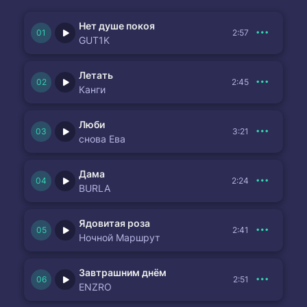
Нет душе покоя
2:57
GUT1K
Летать
2:45
Канги
Люби
3:21
снова Ева
Дама
2:24
BURLA
Ядовитая роза
2:41
Ночной Маршрут
Завтрашним днём
2:51
ENZRO