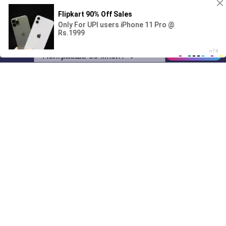
Поиграешь со мной? 💖🐾
00:00
01/07
04:58
Drive
Music
Материалы предоставлены
только для ознакомления! (16+)
Написать нам
© 2024-2026 DRIVEMUSIC.ORG