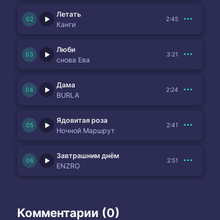
Летать
2:45
Канги
Люби
3:21
снова Ева
Дама
2:24
BURLA
Ядовитая роза
2:41
Ночной Маршрут
Завтрашним днём
2:51
ENZRO
Комментарии (0)