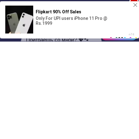
1
Поиграешь со мной? 💖🐾
00:00
01/07
16:45
Drive
Music
Материалы предоставлены
только для ознакомления! (16+)
Написать нам