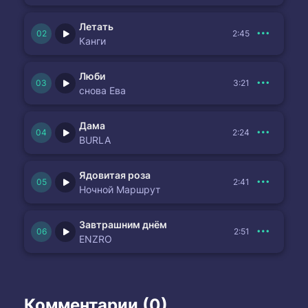
Летать
2:45
Канги
Люби
3:21
снова Ева
Дама
2:24
BURLA
Ядовитая роза
2:41
Ночной Маршрут
Завтрашним днём
2:51
ENZRO
Комментарии (0)