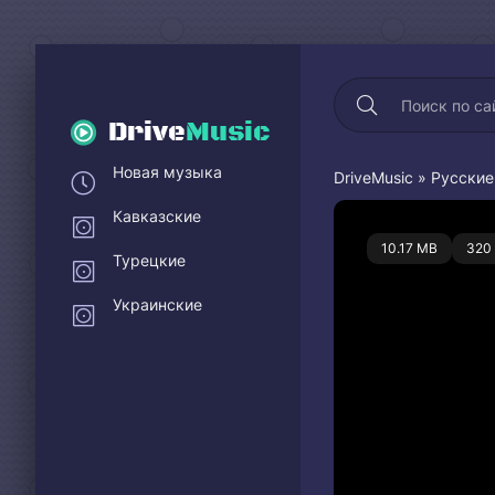
Drive
Music
Новая музыка
DriveMusic
»
Русские
Кавказские
1
10.17 MB
320
Турецкие
Украинские