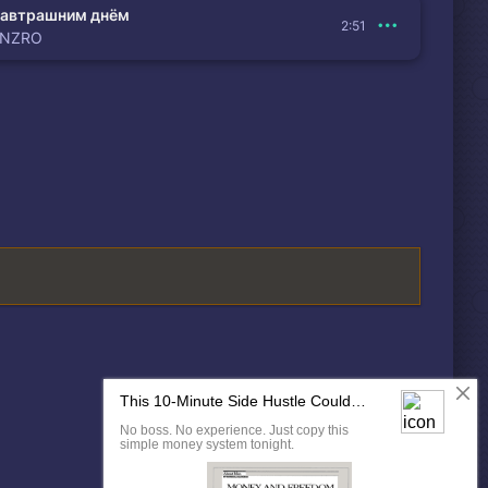
автрашним днём
2:51
ENZRO