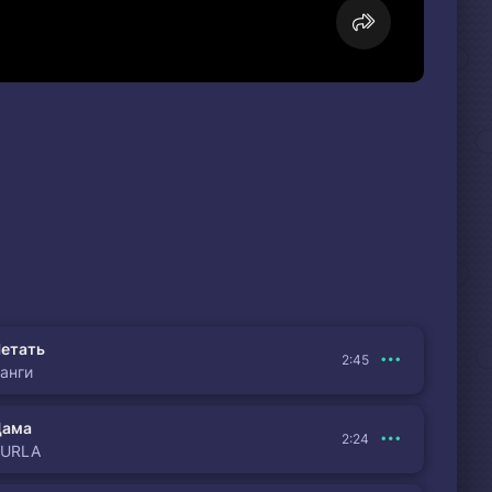
етать
2:45
анги
Дама
2:24
BURLA