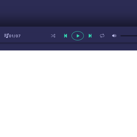
01/07
ы
(16+)