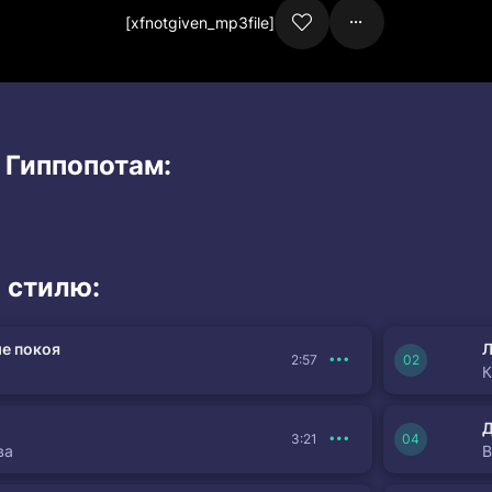
[xfnotgiven_mp3file]
 Гиппопотам:
 стилю:
е покоя
Л
2:57
К
3:21
ва