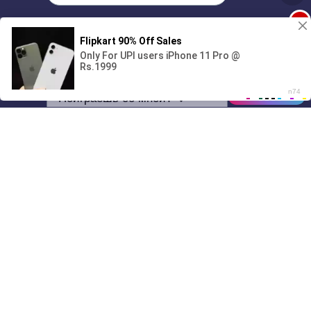
1
Поиграешь со мной? 💖🐾
00:00
01/07
22:39
Drive
Music
Материалы предоставлены
только для ознакомления! (16+)
Написать нам