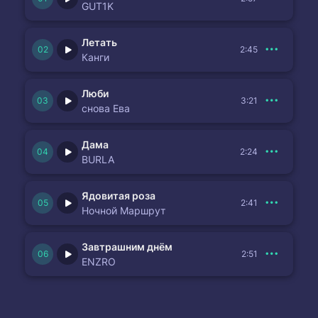
GUT1K
Летать
2:45
Канги
Люби
3:21
снова Ева
Дама
2:24
BURLA
Ядовитая роза
2:41
Ночной Маршрут
Завтрашним днём
2:51
ENZRO