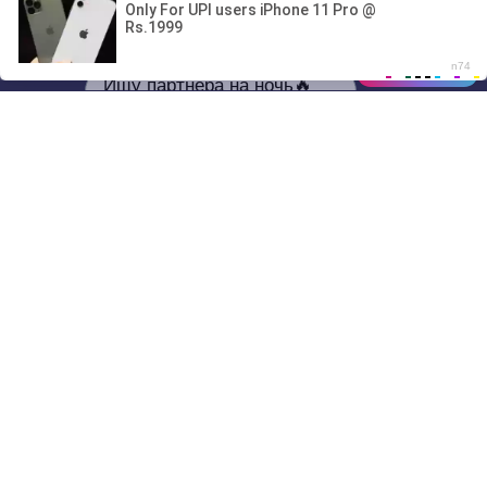
Ищу партнёра на ночь🔥
00:00
01/07
21:15
Drive
Music
Материалы предоставлены
только для ознакомления! (16+)
Написать нам
© 2024-2026 DRIVEMUSIC.ORG
СВЯЗЬ С АДМИНИСТРАЦИЕЙ:
ADM.DMCA@GMAIL.COM