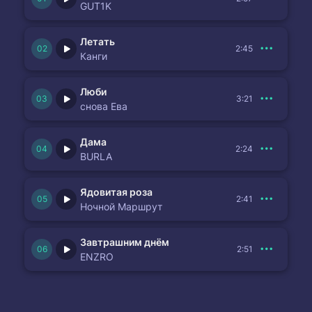
GUT1K
Летать
2:45
Канги
Люби
3:21
снова Ева
Дама
2:24
BURLA
Ядовитая роза
2:41
Ночной Маршрут
Завтрашним днём
2:51
ENZRO