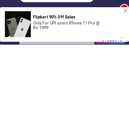
1
Поиграешь со мной? 💖🐾
00:00
01/07
08:38
Drive
Music
Материалы предоставлены
только для ознакомления! (16+)
Написать нам