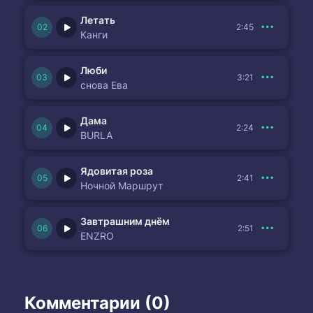
Летать
2:45
Канги
Люби
3:21
снова Ева
Дама
2:24
BURLA
Ядовитая роза
2:41
Ночной Маршрут
Завтрашним днём
2:51
ENZRO
Комментарии (0)