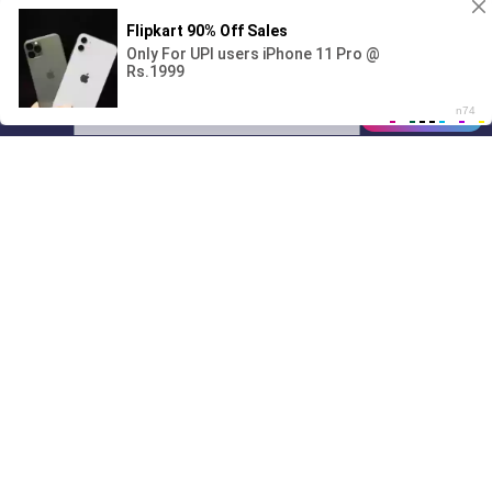
Поиграешь со мной? 💖🐾
00:00
01/07
10:11
Drive
Music
Материалы предоставлены
только для ознакомления! (16+)
Написать нам
© 2024-2026 DRIVEMUSIC.ORG