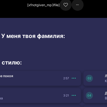
[xfnotgiven_mp3file]
 У меня твоя фамилия:
 стилю:
е покоя
Л
2:57
К
3:21
ва