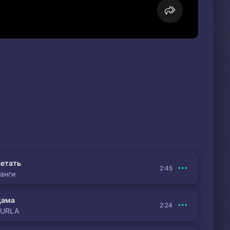
етать
2:45
анги
Дама
2:24
BURLA