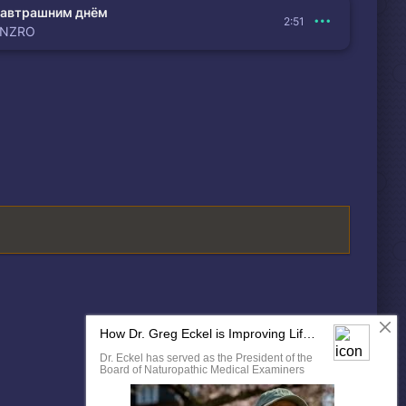
автрашним днём
2:51
ENZRO