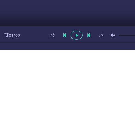
01/07
ы
(16+)