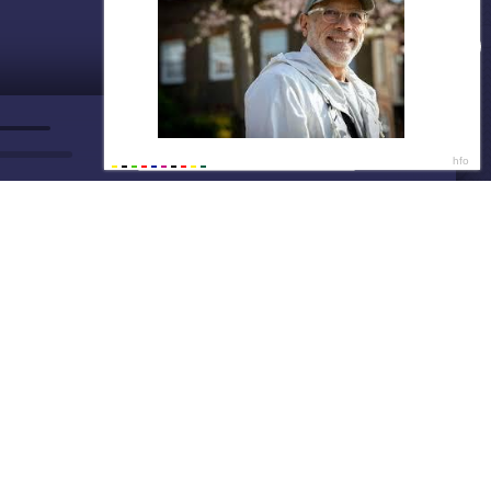
ДАЛЕЕ
Нет душе покоя - GUT1K
Бонус от AliExpress
19:2
Успей забрать!
19:2
Написать нам