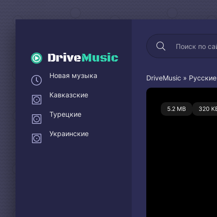
Drive
Music
Новая музыка
DriveMusic
»
Русские
Кавказские
0
5.2 MB
320 K
Турецкие
Украинские