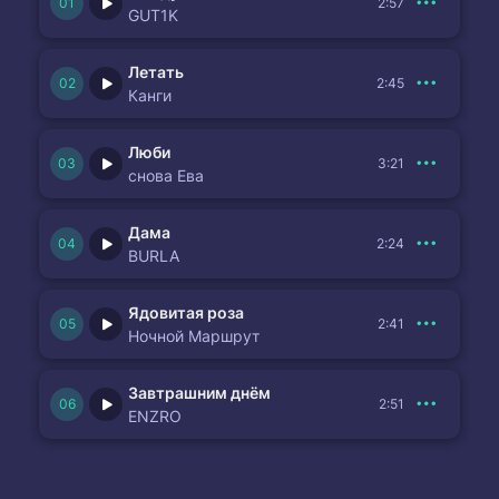
2:57
GUT1K
Летать
2:45
Канги
Люби
3:21
снова Ева
Дама
2:24
BURLA
Ядовитая роза
2:41
Ночной Маршрут
Завтрашним днём
2:51
ENZRO