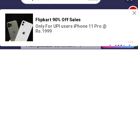
1
Поиграешь со мной? 💖🐾
00:00
01/07
09:36
Drive
Music
Материалы предоставлены
только для ознакомления! (16+)
Написать нам