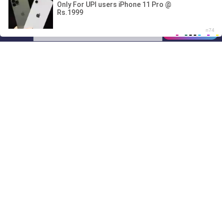
00:00
01/07
17:05
Drive
Music
Материалы предоставлены
только для ознакомления! (16+)
Написать нам
© 2024-2026 DRIVEMUSIC.ORG
СВЯЗЬ С АДМИНИСТРАЦИЕЙ:
ADM.DMCA@GMAIL.COM