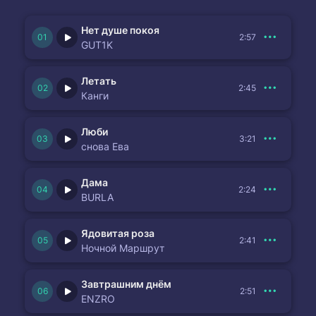
Нет душе покоя
2:57
GUT1K
Летать
2:45
Канги
Люби
3:21
снова Ева
Дама
2:24
BURLA
Ядовитая роза
2:41
Ночной Маршрут
Завтрашним днём
2:51
ENZRO