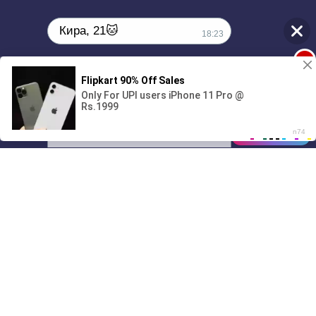
Кира, 21🐱
18:23
1
Поиграешь со мной? 💖🐾
00:00
01/07
18:23
Drive
Music
Материалы предоставлены